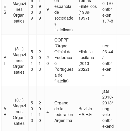
5
1
on
Temas
Magazi
0-19 /
E
0
9
espanola
Filatelicos
nes
9
ontbr
S
0
8
de
(1989-
Organi
eken:
9
9
sociedade
1997)
saties
1, 7-8
s
filatelicas)
OOFPF
(Orgao
nrs:
(3.1)
5
2
Oficial da
Filatelia
26-44
Magazi
P
0
0
2
Federaca
Lusitana
/
nes
T
1
1
0
o
(2013-
ontbr
Organi
0
3
Portugues
2022)
eken:
saties
a de
-
filatelia)
jaar:
2010-
(3.1)
5
2
Organo
2013/
Magazi
A
0
0
de la
Revista
nog
nes
4
R
1
1
federation
F.A.E.F.
vele
Organi
3
0
Argentina
ontbr
saties
ekend