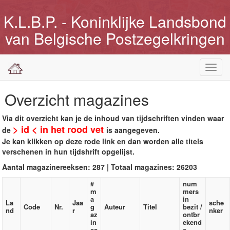
K.L.B.P. - Koninklijke Landsbond
van Belgische Postzegelkringen
Toggl
navig
Overzicht magazines
Via dit overzicht kan je de inhoud van tijdschriften vinden waar
> id < in het rood vet
de
is aangegeven.
Je kan klikken op deze rode link en dan worden alle titels
verschenen in hun tijdshrift opgelijst.
Aantal magazinereeksen: 287 | Totaal magazines: 26203
#
num
m
mers
a
in
La
Jaa
sche
Code
Nr.
g
Auteur
Titel
bezit /
nd
r
nker
az
ontbr
in
ekend
es
e