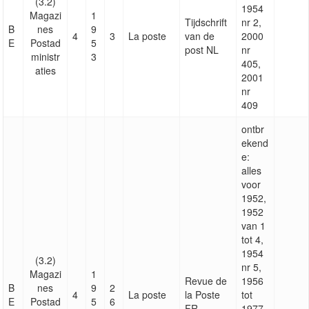
(3.2)
1954
Magazi
1
Tijdschrift
nr 2,
B
nes
9
4
3
La poste
van de
2000
E
Postad
5
post NL
nr
ministr
3
405,
aties
2001
nr
409
ontbr
ekend
e:
alles
voor
1952,
1952
van 1
tot 4,
1954
(3.2)
nr 5,
Magazi
1
Revue de
1956
B
nes
9
2
4
La poste
la Poste
tot
E
Postad
5
6
FR
1977,