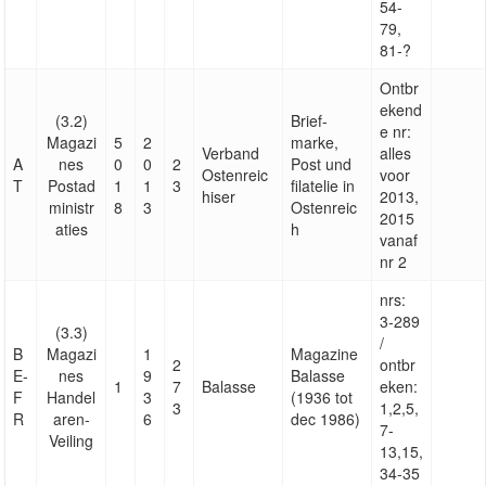
54-
79,
81-?
Ontbr
ekend
(3.2)
Brief-
e nr:
Magazi
5
2
marke,
Verband
alles
A
nes
0
0
2
Post und
Ostenreic
voor
T
Postad
1
1
3
filatelie in
hiser
2013,
ministr
8
3
Ostenreic
2015
aties
h
vanaf
nr 2
nrs:
3-289
(3.3)
/
B
Magazi
1
Magazine
2
ontbr
E-
nes
9
Balasse
1
7
Balasse
eken:
F
Handel
3
(1936 tot
3
1,2,5,
R
aren-
6
dec 1986)
7-
Veiling
13,15,
34-35