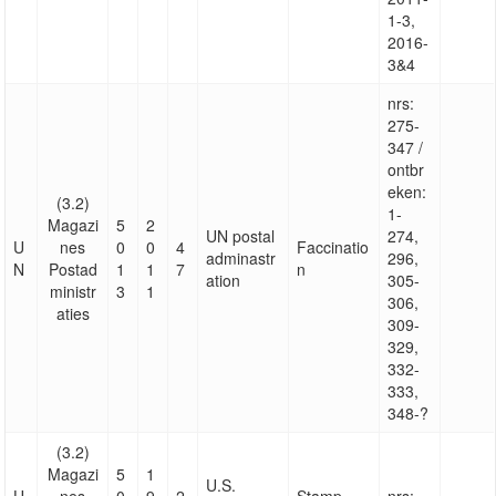
1-3,
2016-
3&4
nrs:
275-
347 /
ontbr
eken:
(3.2)
1-
Magazi
5
2
UN postal
274,
U
nes
0
0
4
Faccinatio
adminastr
296,
N
Postad
1
1
7
n
ation
305-
ministr
3
1
306,
aties
309-
329,
332-
333,
348-?
(3.2)
Magazi
5
1
U.S.