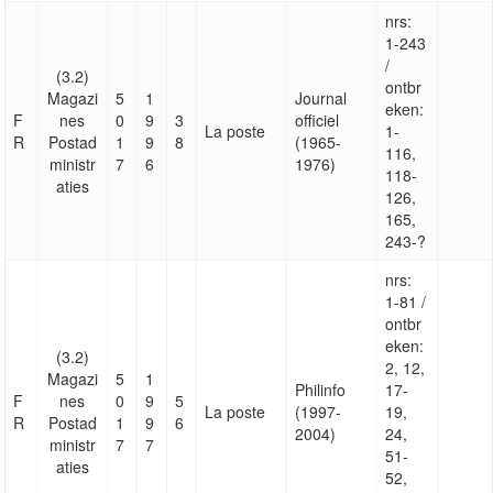
nrs:
1-243
/
(3.2)
ontbr
Magazi
5
1
Journal
eken:
F
nes
0
9
3
officiel
La poste
1-
R
Postad
1
9
8
(1965-
116,
ministr
7
6
1976)
118-
aties
126,
165,
243-?
nrs:
1-81 /
ontbr
eken:
(3.2)
2, 12,
Magazi
5
1
Philinfo
17-
F
nes
0
9
5
La poste
(1997-
19,
R
Postad
1
9
6
2004)
24,
ministr
7
7
51-
aties
52,