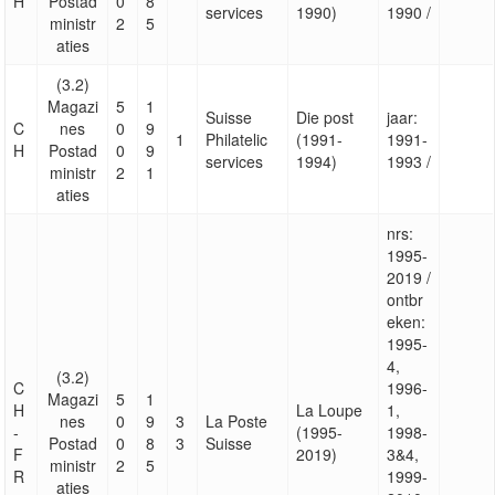
H
Postad
0
8
services
1990)
1990 /
ministr
2
5
aties
(3.2)
Magazi
5
1
Suisse
Die post
jaar:
C
nes
0
9
1
Philatelic
(1991-
1991-
H
Postad
0
9
services
1994)
1993 /
ministr
2
1
aties
nrs:
1995-
2019 /
ontbr
eken:
1995-
4,
(3.2)
C
1996-
Magazi
5
1
H
La Loupe
1,
nes
0
9
3
La Poste
-
(1995-
1998-
Postad
0
8
3
Suisse
F
2019)
3&4,
ministr
2
5
R
1999-
aties