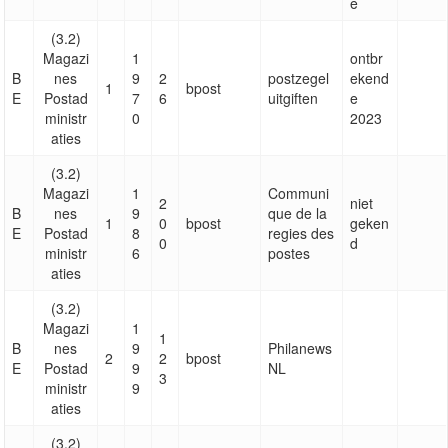
e
(3.2)
Magazi
1
ontbr
B
nes
9
2
postzegel
ekend
1
bpost
E
Postad
7
6
uitgiften
e
ministr
0
2023
aties
(3.2)
Magazi
1
Communi
2
niet
B
nes
9
que de la
1
0
bpost
geken
E
Postad
8
regies des
0
d
ministr
6
postes
aties
(3.2)
Magazi
1
1
B
nes
9
Philanews
2
2
bpost
E
Postad
9
NL
3
ministr
9
aties
(3.2)