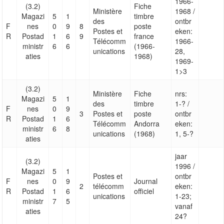
1966-
(3.2)
Fiche
Ministère
1968 /
Magazi
5
1
timbre
des
ontbr
F
nes
0
9
8
poste
Postes et
eken:
R
Postad
1
6
9
france
Télécomm
1966-
ministr
6
6
(1966-
unications
28,
aties
1968)
1969-
1>3
(3.2)
Ministère
Fiche
nrs:
Magazi
5
1
des
timbre
1-? /
F
nes
0
9
3
Postes et
poste
ontbr
R
Postad
1
6
Télécomm
Andorra
eken:
ministr
6
8
unications
(1968)
1, 5-?
aties
jaar
(3.2)
1996 /
Magazi
5
1
Postes et
ontbr
F
nes
0
9
Journal
2
télécomm
eken:
R
Postad
1
6
officiel
unications
1-23;
ministr
7
5
vanaf
aties
24?