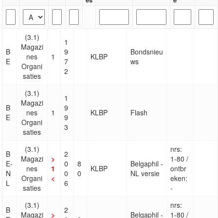
(3.1)
1
Magazi
B
9
Bondsnieu
nes
1
KLBP
E
7
ws
Organi
2
saties
(3.1)
1
Magazi
B
9
nes
1
KLBP
Flash
E
9
Organi
3
saties
(3.1)
nrs:
B
2
Magazi
>
1-80 /
E-
0
8
Belgaphil -
nes
1
KLBP
ontbr
N
0
0
NL versie
Organi
<
eken:
L
6
saties
-
(3.1)
nrs:
B
2
Magazi
>
Belgaphil -
1-80 /