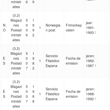
ministr
6
9
aties
(3.2)
Magazi
5
1
jaar:
N
nes
0
9
Norwegia
Frimerkep
1
1991-
O
Postad
0
9
n post
osten
1993 /
ministr
6
2
aties
(3.2)
Magazi
5
1
Servicio
jaren:
E
nes
0
9
Fecha de
1
Filatelico
1982-
S
Postad
0
8
emision
Espana
1987 /
ministr
7
2
aties
(3.2)
Magazi
5
1
Servicio
jaren:
E
nes
0
9
Fecha de
1
Filatelico
1988-
S
Postad
0
8
emision
Espana
1992 /
ministr
7
8
aties