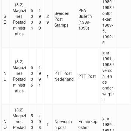
1989-
(3.2)
1993 /
Magazi
5
1
PFA
Sweden
ontbr
S
nes
0
9
2
Bulletin
Post
eken:
E
Postad
0
8
9
(1989-
Stamps
1989-
ministr
4
9
1993)
5,
aties
1992-
5
jaar:
1991-
(3.2)
1993 /
Magazi
5
1
versc
N
nes
0
9
PTT Post
1
PTT Post
hillen
L
Postad
0
9
Nederland
de
ministr
5
1
onder
aties
werpe
n
(3.2)
Magazi
5
1
jaar:
N
nes
0
9
Norwegia
Frimerkep
1
1989-
O
Postad
0
8
n post
osten
1991 /