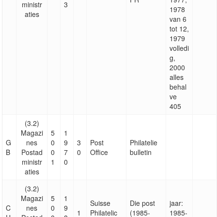
ministr
3
1978
aties
van 6
tot 12,
1979
volledi
g,
2000
alles
behal
ve
405
(3.2)
Magazi
5
1
G
nes
0
9
3
Post
Philatelie
B
Postad
0
7
0
Office
bulletin
ministr
1
0
aties
(3.2)
Magazi
5
1
Suisse
Die post
jaar:
C
nes
0
9
1
Philatelic
(1985-
1985-