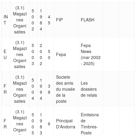
(3.1)
5
1
Magazi
IN
0
9
4
nes
FIP
FLASH
T
0
8
5
Organi
2
4
saties
(3.1)
5
2
Fepa
Magazi
E
0
0
5
News
nes
Fepa
U
0
0
0
(mar 2002
Organi
3
2
- 2025)
saties
(3.1)
Societe
5
1
Magazi
des amis
Les
F
0
9
3
nes
du musée
dossiers
R
0
9
8
Organi
de la
de relais
4
4
saties
poste
(3.1)
5
1
Emiisions
Magazi
F
0
9
Principat
de
nes
6
R
0
8
D'Andorra
Timbres-
Organi
5
3
Poste