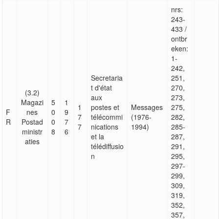
nrs:
243-
433 /
ontbr
eken:
1-
242,
Secretaria
251,
t d'état
270,
(3.2)
aux
273,
Magazi
5
1
1
postes et
Messages
275,
F
nes
0
9
7
télécommi
(1976-
282,
R
Postad
0
7
7
nications
1994)
285-
ministr
8
6
et la
287,
aties
télédiffusio
291,
n
295,
297-
299,
309,
319,
352,
357,