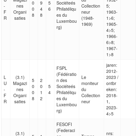
0
9
5
Sociéteés
-
nes
Collection
5;
0
4
6
Philatéliqu
F
Organi
neur
1963-
8
8
es du
R
saties
(1948-
1>6;
Luxembou
1969)
1965-
rg)
4>5;
1966-
6>8;
1967-
1>8
jaren:
FSPL
2012-
(Fédératio
L
(3.1)
Le
2023 /
5
2
n des
U
Magazi
moniteur
ontbr
0
0
5
Sociéteés
-
nes
du
eken:
0
1
4
Philatéliqu
F
Organi
Collection
2018-
8
2
es du
R
saties
neur
1,
Luxembou
2023-
rg)
4>5
FESOFI
(Federaci
(3.1)
nrs: