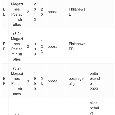
Magazi
2
B
nes
0
2
Philanews
2
bpost
E
Postad
1
0
E
ministr
2
aties
(3.2)
Magazi
1
1
B
nes
9
Philanews
2
2
bpost
E
Postad
9
FR
3
ministr
9
aties
(3.2)
Magazi
1
ontbr
B
nes
9
2
postzegel
ekend
3
bpost
E
Postad
9
6
uitgiften
e
ministr
9
2023
aties
alles
behal
ve