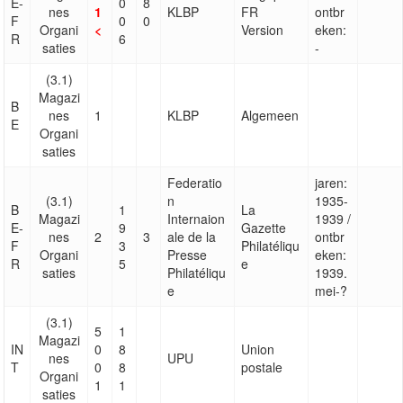
E-
0
8
nes
1
KLBP
FR
ontbr
F
0
0
Organi
<
Version
eken:
R
6
saties
-
(3.1)
Magazi
B
nes
1
KLBP
Algemeen
E
Organi
saties
Federatio
jaren:
(3.1)
n
1935-
B
1
La
Magazi
Internaion
1939 /
E-
9
Gazette
nes
2
3
ale de la
ontbr
F
3
Philatéliqu
Organi
Presse
eken:
R
5
e
saties
Philatéliqu
1939.
e
mei-?
(3.1)
5
1
Magazi
IN
0
8
Union
nes
UPU
T
0
8
postale
Organi
1
1
saties