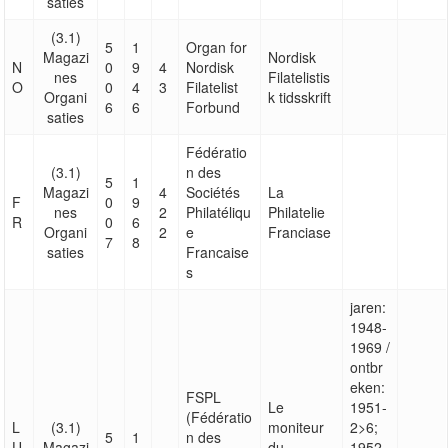
saties
(3.1)
5
1
Organ for
Magazi
Nordisk
N
0
9
4
Nordisk
nes
Filatelistis
O
0
4
3
Filatelist
Organi
k tidsskrift
6
6
Forbund
saties
Fédératio
(3.1)
n des
5
1
Magazi
4
Sociétés
La
F
0
9
nes
2
Philatéliqu
Philatelie
R
0
6
Organi
2
e
Franciase
7
8
saties
Francaise
s
jaren:
1948-
1969 /
ontbr
eken:
FSPL
Le
1951-
(Fédératio
L
(3.1)
moniteur
2>6;
5
1
n des
U
Magazi
du
1952-