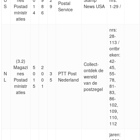
U
nes
0
9
2
Stamp
nrs:
Postal
S
Postad
1
8
9
News USA
1-29 /
Service
ministr
4
6
aties
nrs:
28-
113 /
ontbr
eken:
(3.2)
42-
Collect-
Magazi
5
2
45,
ontdek de
N
nes
0
0
3
PTT Post
55-
wereld
L
Postad
1
0
5
Nederland
78,
van de
ministr
5
1
81-
postzegel
aties
83,
86-
102,
109,
110,
112
jaren: