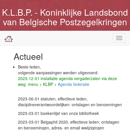
K.L.B.P. - Koninklijke Landsbond
van Belgische Postzegelkringen
Toggl
navig
Actueel
Beste leden,
volgende aanpassingen werden uitgevoerd:
2023-12-01 installatie agenda vergaderzalen via deze
weg: menu > KLBP >
Agenda federatie
2023-06-01 statuten, effectieve leden,
disciplineverantwoordelijken: ontslagen en benoemingen
2023-03-01 boekenlijst van onze bibliotheek
2023-03-01 Belgaphil 2020, effectieve leden; ontslagen
en benoemingen, adres- en email wwijzigingen