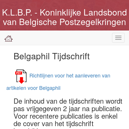
K.L.B.P. - Koninklijke Landsbond
van Belgische Postzegelkringen
Toggl
navig
Belgaphil Tijdschrift
Richtlijnen voor het aanleveren van
artikelen voor Belgaphil
De inhoud van de tijdschriften wordt
pas vrijgegeven 2 jaar na publicatie.
Voor recentere publicaties is enkel
de cover van het tijdschrift