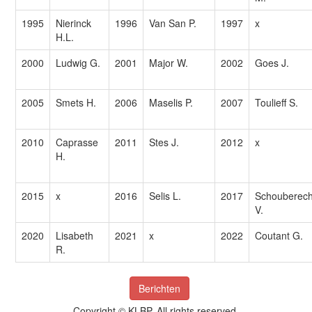
1995
Nierinck
1996
Van San P.
1997
x
H.L.
2000
Ludwig G.
2001
Major W.
2002
Goes J.
2005
Smets H.
2006
Maselis P.
2007
Toulieff S.
2010
Caprasse
2011
Stes J.
2012
x
H.
2015
x
2016
Selis L.
2017
Schouberech
V.
2020
Lisabeth
2021
x
2022
Coutant G.
R.
Berichten
Copyright © KLBP. All rights reserved.