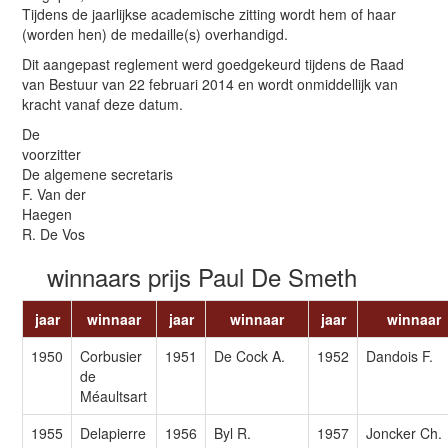
Tijdens de jaarlijkse academische zitting wordt hem of haar
(worden hen) de medaille(s) overhandigd.
Dit aangepast reglement werd goedgekeurd tijdens de Raad
van Bestuur van 22 februari 2014 en wordt onmiddellijk van
kracht vanaf deze datum.
De
voorzitte
De algemene secretaris
F. Van der
Haegen
R. De Vos
winnaars prijs Paul De Smeth
jaar
winnaar
jaar
winnaar
jaar
winnaar
1950
Corbusier
1951
De Cock A.
1952
Dandois F.
de
Méaultsart
1955
Delapierre
1956
Byl R.
1957
Joncker Ch.